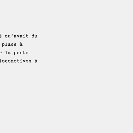
é qu’avait du
 place à
r la pente
locomotives à