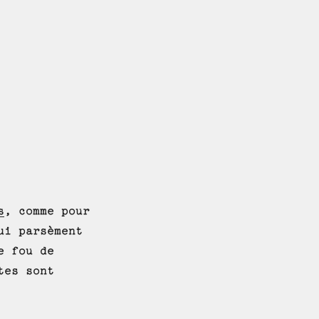
s
, comme pour
ui parsèment
e fou de
tes sont