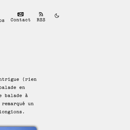
Contact
RSS
os
ntrigue (rien
balade en
e balade à
 remarqué un
longions.