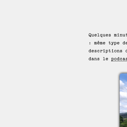
Quelques minu
: même type d
descriptions 
dans le
podca