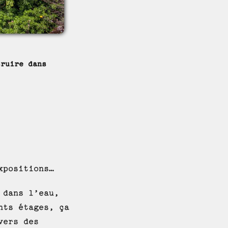
truire dans
xpositions…
 dans l’eau,
nts étages, ça
vers des