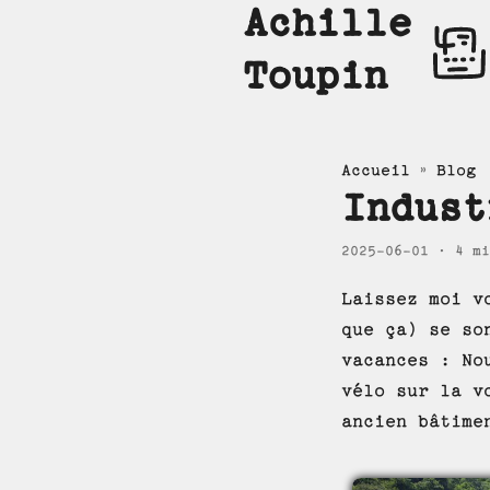
Achille
Toupin
»
Accueil
Blog
Indust
2025-06-01
· 4 mi
Laissez moi v
que ça) se so
vacances : No
vélo sur la v
ancien bâtime