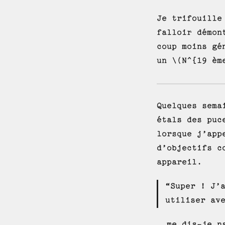
Je trifouille
falloir démon
coup moins gé
un \(N^{19 èm
Quelques sema
étals des puc
lorsque j’app
d’objectifs c
appareil.
“Super ! J’
utiliser av
, me dis-je n