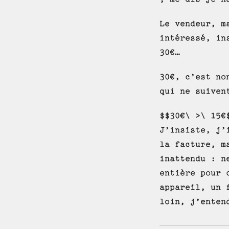
Le vendeur, m
intéressé, in
30€…
30€, c’est no
qui ne suiven
$$30€\ >\ 15€
J’insiste, j’
la facture, m
inattendu : n
entière pour 
appareil, un 
loin, j’enten