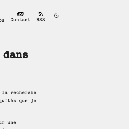
Contact
RSS
os
 dans
 la recherche
uités que je
ur une