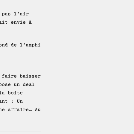
 pas l’air
ait envie à
ond de l’amphi
 faire baisser
pose un deal
la boite
ant : Un
ne affaire… Au