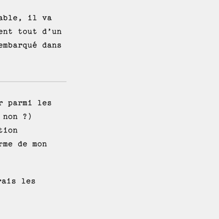
able, il va
ent tout d’un
embarqué dans
r parmi les
 non ?)
tion
rme de mon
rais les