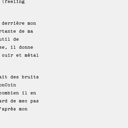
 (feeling
 derrière mon
rtante de ma
util de
se, il donne
 cuir et métal
ait des bruits
onCoin
combien il en
ard de mec pas
’après mon