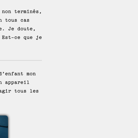
 non terminés,
n tous cas
e. Je doute,
 Est-ce que je
d’enfant mon
n appareil
agir tous les