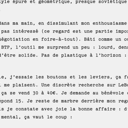
tyle épuré et géométrique, presque soviétique
.
dans ma main, en dissimulant mon enthousiasme
 pas intéressé (ce regard est une partie impo
négotiation en foire-à-tout). Bâti comme un o
 BTP, l’outil me surprend un peu : lourd, den
d’être solide. Pas de plastique à l’horizon :
le, j’essaie les boutons et les leviers, ça f
i me plaisent. Une discrète recherche sur LeB
 ça se vend 30 à 40€. Je demande au bénévole 
épond 15. Je reste de marbre derrière mon reg
is je constate avec joie la bonne affaire : d
 mental, ça vaut le coup :