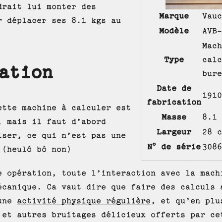
drait lui monter des
Marque
Vauc
r déplacer ses 8.1 kgs au
Modèle
AVB-
Mach
Type
calc
ation
bure
Date de
1910
fabrication
ette machine à calculer est
Masse
8.1 
, mais il faut d’abord
Largeur
28 c
iser, ce qui n’est pas une
N° de série
3086
 (heulô bô non)
e opération, toute l’interaction avec la mach
écanique. Ca vaut dire que faire des calculs 
 une
activité physique régulière
, et qu’en plu
 et autres bruitages délicieux offerts par ce