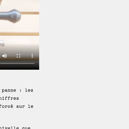
 panne : les
hiffres
forcé sur le
nivelle que