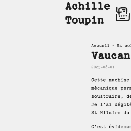
Achille
Toupin
»
Accueil
Ma co
Vaucan
2025-08-01
Cette machine
mécanique per
soustraire, d
Je l’ai dégot
St Hilaire du
C’est évidemm