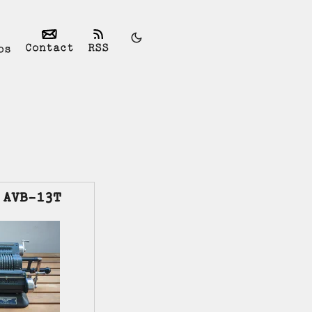
Contact
RSS
os
 AVB-13T