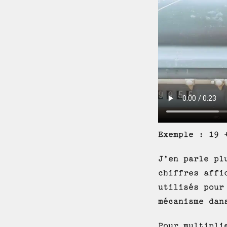
Exemple : 19 
J’en parle pl
chiffres affi
utilisés pour
mécanisme dan
Pour multipli