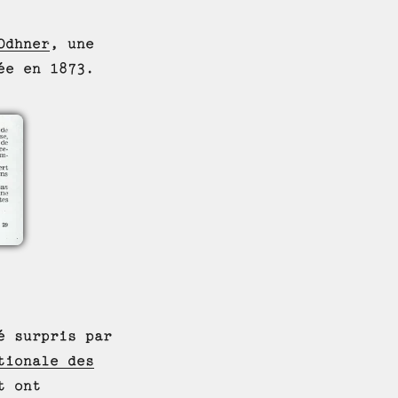
Odhner
, une
ée en 1873.
é surpris par
tionale des
t ont