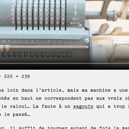
+ 220 = 239
us loin dans l’article, mais ma machine a une
chés en haut ne correspondent pas aux vrais c
 le calcul… La faute à un
sagouin
qui a trop 
s le passé…
er, il suffit de tourner autant de fois la ma