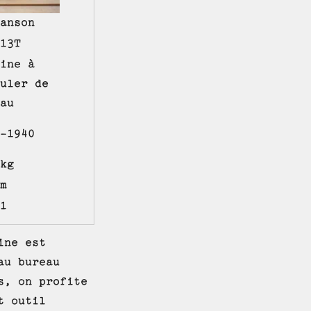
anson
13T
ine à
uler de
au
-1940
kg
m
1
ine est
au bureau
s, on profite
t outil